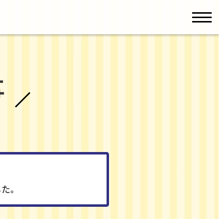
men
事
した。